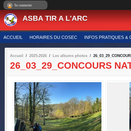
Panneau de gestion des cookies
Se connecter
ASBA TIR A L'ARC
ACCUEIL
HORAIRES DU COSEC
INFOS PRATIQUES & 
Accueil
2025-2026
Les albums photos
26_03_29_CONCOUR
26_03_29_CONCOURS NA