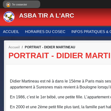
Panneau de gestion des cookies
Se connecter
ASBA TIR A L'ARC
ACCUEIL
HORAIRES DU COSEC
INFOS PRATIQUES & 
Accueil
PORTRAIT - DIDIER MARTINEAU
PORTRAIT - DIDIER MART
Didier Martineau est né à dans le 15ème à Paris mais ses 
appartement à Suresnes mais revient à Boulogne lorsqu’i
En 1986, c’est le 1er bébé, une petite fille. L’appartement
En 2000 et une 2ème petit fille plus tard, la famille part 