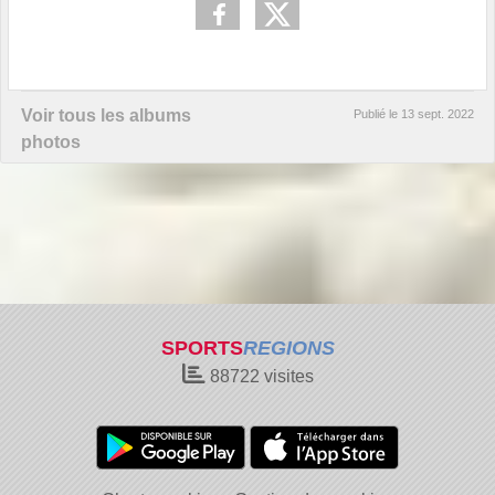
Voir tous les albums
Publié le
13 sept. 2022
photos
SPORTS
REGIONS
88722
visites