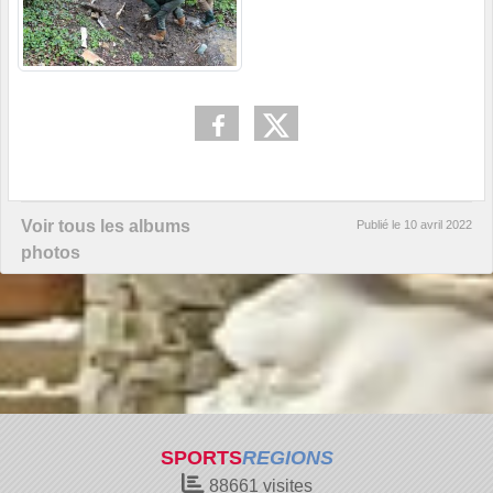
Voir tous les albums
Publié le
10 avril 2022
photos
SPORTS
REGIONS
88661
visites