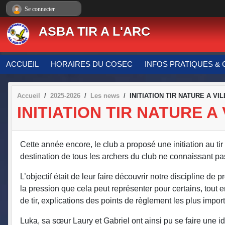
Panneau de gestion des cookies
Se connecter
ASBA TIR A L'ARC
ACCUEIL
HORAIRES DU COSEC
INFOS PRATIQUES & 
Accueil
2025-2026
Les news
INITIATION TIR NATURE A VI
INITIATION TIR NATURE A 
Cette année encore, le club a proposé une initiation au tir 
destination de tous les archers du club ne connaissant pas
L’objectif était de leur faire découvrir notre discipline de
la pression que cela peut représenter pour certains, tout
de tir, explications des points de règlement les plus impo
Luka, sa sœur Laury et Gabriel ont ainsi pu se faire une idé