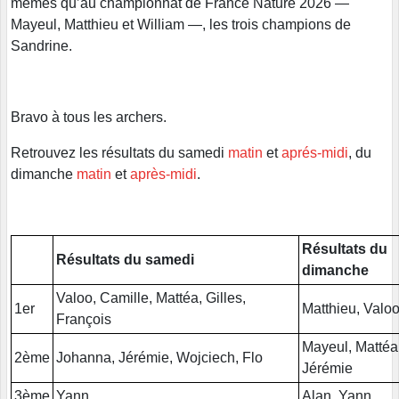
mêmes qu’au championnat de France Nature 2026 —
Mayeul, Matthieu et William —, les trois champions de
Sandrine.
Bravo à tous les archers.
Retrouvez les résultats du samedi
matin
et
aprés-midi
, du
dimanche
matin
et
après-midi
.
Résultats du
Résultats du samedi
dimanche
Valoo, Camille, Mattéa, Gilles,
1er
Matthieu, Valo
François
Mayeul, Mattéa
2ème
Johanna, Jérémie, Wojciech, Flo
Jérémie
3ème
Yann
Alan, Yann