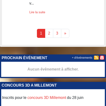
v...
Lire la suite
1
2
3
»
PROCHAIN ÉVÈNEMENT
+ d'évènements
Aucun évènement à afficher.
CONCOURS 3D A MILLEMONT
Inscrits pour le
concours 3D Millemont
du 28 juin