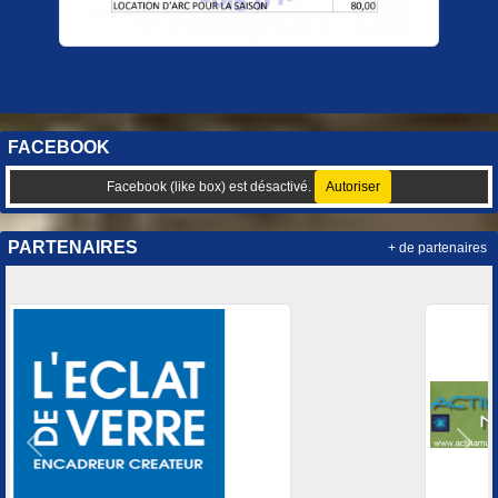
FACEBOOK
Facebook (like box) est désactivé.
Autoriser
PARTENAIRES
+ de partenaires
Précedent
Suiv