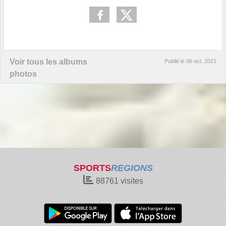
Voir tous les albums
Publié le
06 oct. 2021
photos
SPORTS
REGIONS
88761
visites