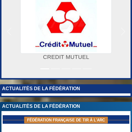
Précedent
Suiv
SUPER U de FONTEANY-LE-FLEURY
ACTUALITÉS DE LA FÉDÉRATION
ACTUALITÉS DE LA FÉDÉRATION
FÉDÉRATION FRANÇAISE DE TIR À L'ARC