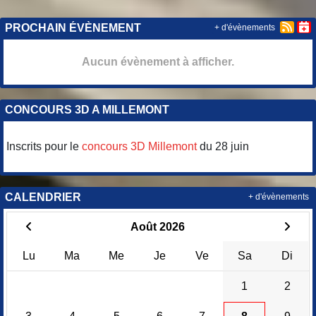
PROCHAIN ÉVÈNEMENT
+ d'évènements
Aucun évènement à afficher.
CONCOURS 3D A MILLEMONT
Inscrits pour le
concours 3D Millemont
du 28 juin
CALENDRIER
+ d'évènements
Août 2026
Lu
Ma
Me
Je
Ve
Sa
Di
1
2