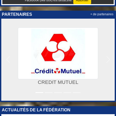
Facebook (like box) est désactivé.
Autoriser
PARTENAIRES
+ de partenaires
Précedent
Suiv
CREDIT MUTUEL
SUPER U 
ACTUALITÉS DE LA FÉDÉRATION